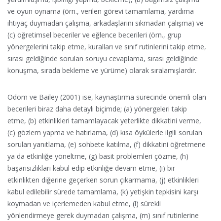
ve oyun oynama (örn., verilen görevi tamamlama, yardıma
ihtiyaç duymadan çalışma, arkadaşlarını sıkmadan çalışma) ve
(c) öğretimsel beceriler ve eğlence becerileri (örn., grup
yönergelerini takip etme, kuralları ve sınıf rutinlerini takip etme,
sırası geldiğinde sorulan soruyu cevaplama, sırası geldiğinde
konuşma, sırada bekleme ve yürüme) olarak sıralamışlardır.
Odom ve Bailey (2001) ise, kaynaştırma sürecinde önemli olan
becerileri biraz daha detaylı biçimde; (a) yönergeleri takip
etme, (b) etkinlikleri tamamlayacak yeterlikte dikkatini verme,
(c) gözlem yapma ve hatırlama, (d) kısa öykülerle ilgili sorulan
soruları yanıtlama, (e) sohbete katılma, (f) dikkatini öğretmene
ya da etkinliğe yöneltme, (g) basit problemleri çözme, (h)
başarısızlıkları kabul edip etkinliğe devam etme, (i) bir
etkinlikten diğerine geçerken sorun çıkarmama, (j) etkinlikleri
kabul edilebilir sürede tamamlama, (k) yetişkin tepkisini karşı
koymadan ve içerlemeden kabul etme, (l) sürekli
yönlendirmeye gerek duymadan çalışma, (m) sınıf rutinlerine