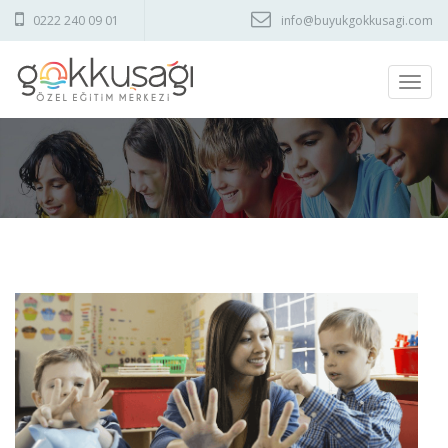
0222 240 09 01
info@buyukgokkusagi.com
Men