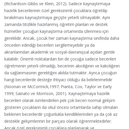
(Richardson-Gibbs ve Klein, 2012). Sadece kaynaştırmaya
hazırlık becerilerinin özel gereksinimli çocuklara öğretilip
bırakılması kaynaştırmaya geçişte yeterli olmayabilir. Aynı
zamanda titizlikle hazırlanmış öğretim planları ve destek
hizmetler çocuğun kaynaştırma ortamında izlenmesi için
gereklidir. Ancak, çocuk her zaman kaynaştırma sınıfında daha
önceden edindiği becerileri sergilemeyebilir ya da
akranlarından akademik ve sosyal-davranışsal açıdan geride
kalabilir. Önemli noktalardan biri de çocuğa sadece becerileri
öğretmenin yeterli olmadığı, becerinin akıcılığının ve kalıcılığının
da sağlanmasının gerektiğini akılda tutmaktır. Ayrıca çocuğun
hangi becerilerde desteğe ihtiyacı olduğu da belirlenmelidir
(Noonan ve McCormick,1997; Pianta, Cox, Taylor ve Early
1999; Sainato ve Morrison, 2001). Kaynaştırmaya hazırlık
becerileri olarak isimlendirilen pek çok beceri normal gelişim
gösteren çocukların da okul öncesi ortamlarda sahip olmaları
beklenen becerilerdir çoğunlukla kendiliklerinden ya da çok az
destekle gelişimlerinin bir parçası olarak öğrenmektedirler.
Ancak özel gereksinimli çocuklara planlanarak ve