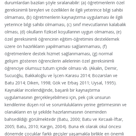
durumlardan bazıları şöyle sıralanabilir: (a) öğretmenlerin özel
gereksinimli bireyleri ve özellikleri ile ilgili yeterince bilgi sahibi
olmaması, (b) öğretmenlerin kaynaştırma uygulaması ile ilgili
yeterince bilgi sahibi olmaması, (c) sınıf mevcutlarının kalabalık
olması, (d) okulların fiziksel koşullarının uygun olmaması, (e)
özel gereksinimli öğrencinin eğitim-öğretimini desteklemek
üzere ön hazırlıkların yapılmaması sağlanmaması, (f)
öğretmenlere destek hizmet sağlanmaması, (g) normal
gelişim gösteren öğrencilerin ailelerinin özel gereksinimli
öğrenciye olumsuz tutum içinde olması vb. (Akalın, Demir,
Sucuoğlu, Bakkaloğlu ve İşcen-Karasu 2014; Bozarslan ve
Batu 2014; Diken, 1998; Gök ve Erbaş 2011; Uysal, 1995).
Kaynaklar incelendiğinde, başarılı bir kaynaştırma
uygulamasının gerçekleşebilmesi için, pek çok unsurun
kendilerine düşen rol ve sorumluluklarını yerine getirmesinin ve
olanakların en iyi şekilde hazırlanmasının öneminden
bahsedildiği görülmektedir (Batu, 2000; Batu ve Kırcaali-İftar,
2005; Batu, 2010; Kargın, 2004). Buna ek olarak okul öncesi
dönemde çocuklar farklı geçişler yaşamakla birlikle en önemli