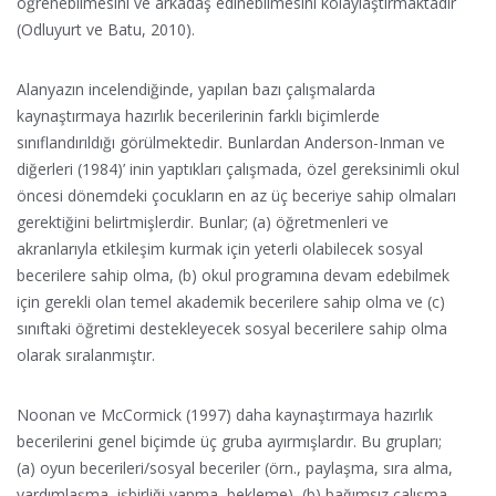
öğrenebilmesini ve arkadaş edinebilmesini kolaylaştırmaktadır
(Odluyurt ve Batu, 2010).
Alanyazın incelendiğinde, yapılan bazı çalışmalarda
kaynaştırmaya hazırlık becerilerinin farklı biçimlerde
sınıflandırıldığı görülmektedir. Bunlardan Anderson-Inman ve
diğerleri (1984)’ inin yaptıkları çalışmada, özel gereksinimli okul
öncesi dönemdeki çocukların en az üç beceriye sahip olmaları
gerektiğini belirtmişlerdir. Bunlar; (a) öğretmenleri ve
akranlarıyla etkileşim kurmak için yeterli olabilecek sosyal
becerilere sahip olma, (b) okul programına devam edebilmek
için gerekli olan temel akademik becerilere sahip olma ve (c)
sınıftaki öğretimi destekleyecek sosyal becerilere sahip olma
olarak sıralanmıştır.
Noonan ve McCormick (1997) daha kaynaştırmaya hazırlık
becerilerini genel biçimde üç gruba ayırmışlardır. Bu grupları;
(a) oyun becerileri/sosyal beceriler (örn., paylaşma, sıra alma,
yardımlaşma, işbirliği yapma, bekleme), (b) bağımsız çalışma