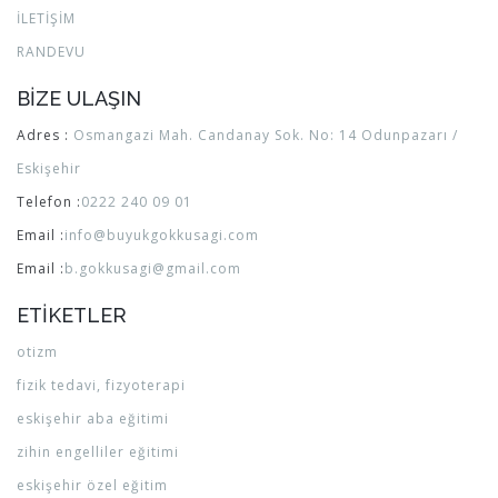
İLETİŞİM
RANDEVU
BİZE ULAŞIN
Adres :
Osmangazi Mah. Candanay Sok. No: 14 Odunpazarı /
Eskişehir
Telefon :
0222 240 09 01
Email :
info@buyukgokkusagi.com
Email :
b.gokkusagi@gmail.com
ETİKETLER
otizm
fizik tedavi, fizyoterapi
eskişehir aba eğitimi
zihin engelliler eğitimi
eskişehir özel eğitim