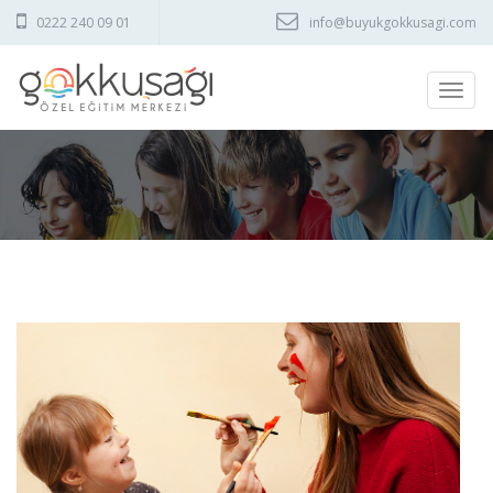
0222 240 09 01
info@buyukgokkusagi.com
Men