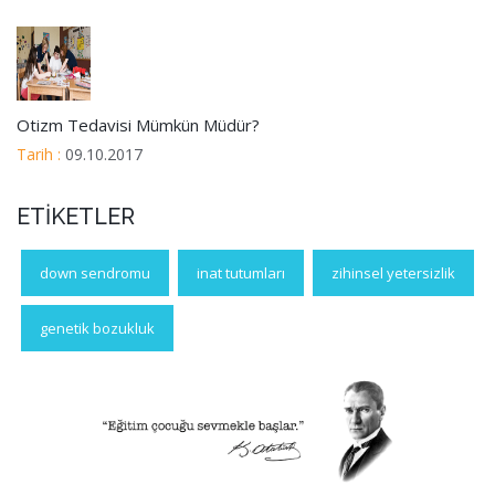
Otizm Tedavisi Mümkün Müdür?
Tarih :
09.10.2017
ETİKETLER
down sendromu
inat tutumları
zihinsel yetersizlik
genetik bozukluk